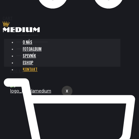
CART
O NÁS
FOTOALBUM
SPEVNÍK
ESHOP
KONTAKT
0,00
€
0
X