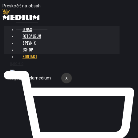
Preskočiť na obsah
O NÁS
FOTOALBUM
SPEVNÍK
ESHOP
KONTAKT
0,00
€
0
X