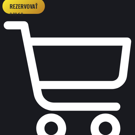
REZERVOVAŤ
0,00
€
0