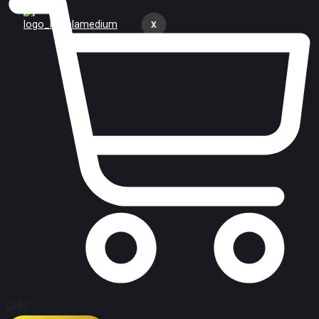
X
CART