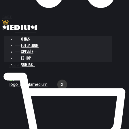
CART
O NÁS
FOTOALBUM
SPEVNÍK
ESHOP
KONTAKT
0,00
€
0
X