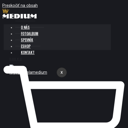
Preskočiť na obsah
O NÁS
FOTOALBUM
SPEVNÍK
ESHOP
KONTAKT
0,00
€
0
X