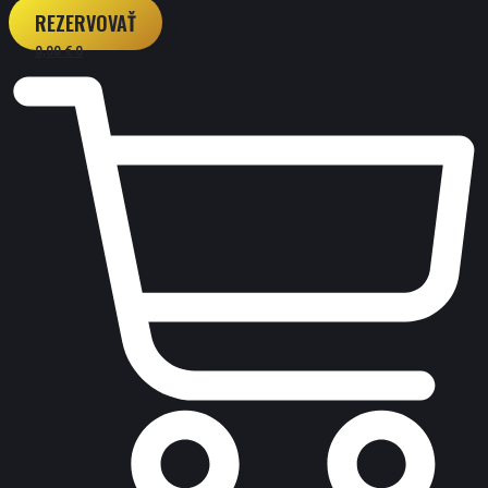
REZERVOVAŤ
0,00
€
0