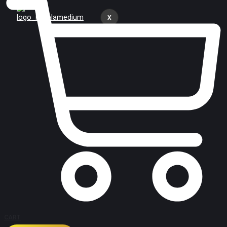
X
CART