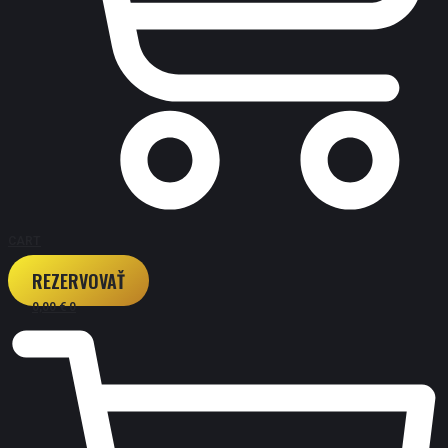
CART
REZERVOVAŤ
0,00
€
0