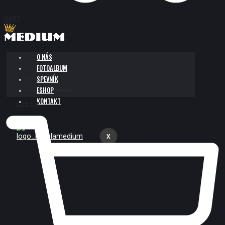
CART
O NÁS
FOTOALBUM
SPEVNÍK
ESHOP
KONTAKT
0,00
€
0
X