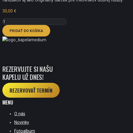
fanúšikov aj ako originálny darček pre milovníkov dobrej hudby.
30,00
€
Množstvo
9
PRIDAŤ DO KOŠÍKA
Albumov
Na
Jednom
USB
REZERVUJTE SI NAŠU
KAPELU UŽ DNES!
REZERVOVAŤ TERMÍN
MENU
O nás
Novinky
Fotoalbum