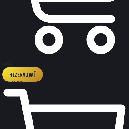
CART
REZERVOVAŤ
0,00
€
0