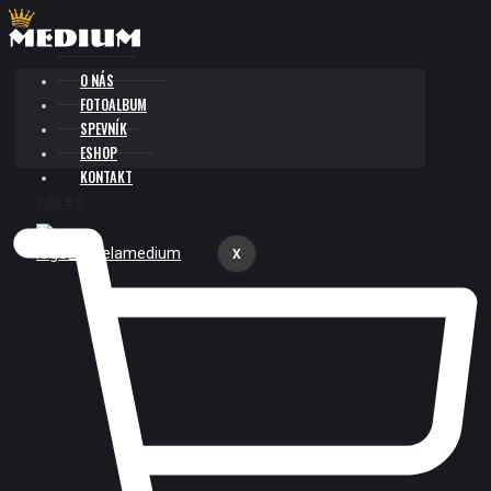
Preskočiť
na
obsah
O NÁS
FOTOALBUM
SPEVNÍK
ESHOP
KONTAKT
0,00
€
0
X