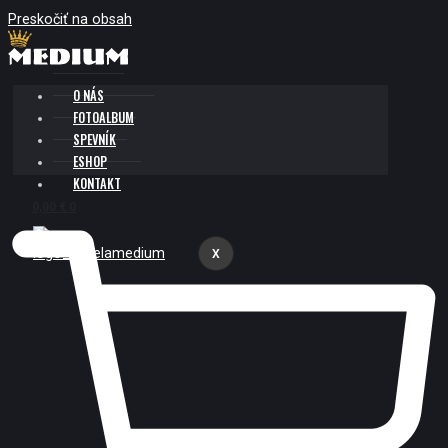
Preskočiť na obsah
O NÁS
FOTOALBUM
SPEVNÍK
ESHOP
KONTAKT
0,00
€
0
X