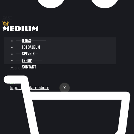
CART
O NÁS
FOTOALBUM
SPEVNÍK
ESHOP
KONTAKT
0,00
€
0
X