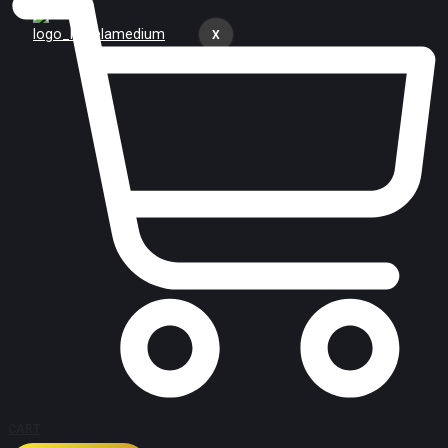
X
CART