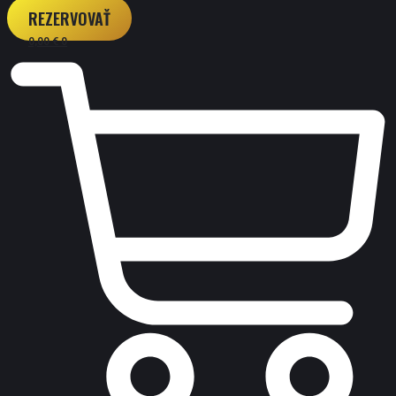
REZERVOVAŤ
0,00
€
0