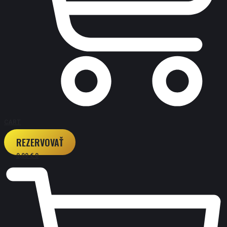
CART
REZERVOVAŤ
0,00
€
0